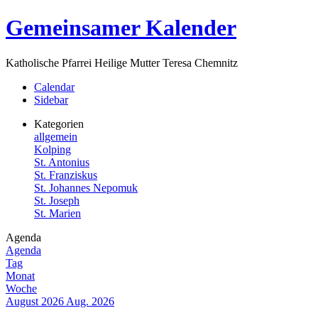
Zum
Gemeinsamer Kalender
Inhalt
springen
Katholische Pfarrei Heilige Mutter Teresa Chemnitz
Menü
Calendar
Sidebar
Kategorien
allgemein
Kolping
St. Antonius
St. Franziskus
St. Johannes Nepomuk
St. Joseph
St. Marien
Agenda
Agenda
Tag
Monat
Woche
August 2026
Aug. 2026