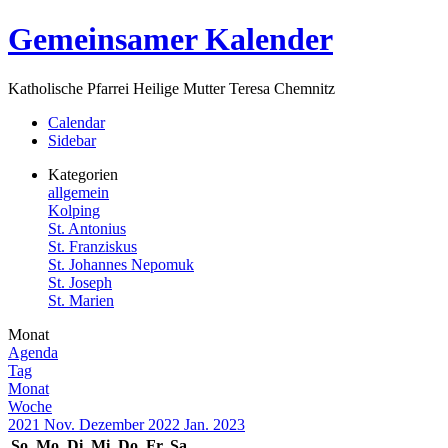
Zum
Gemeinsamer Kalender
Inhalt
springen
Katholische Pfarrei Heilige Mutter Teresa Chemnitz
Menü
Calendar
Sidebar
Kategorien
allgemein
Kolping
St. Antonius
St. Franziskus
St. Johannes Nepomuk
St. Joseph
St. Marien
Monat
Agenda
Tag
Monat
Woche
2021
Nov.
Dezember 2022
Jan.
2023
So.
Mo.
Di.
Mi.
Do.
Fr.
Sa.