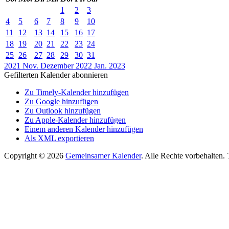
1
2
3
4
5
6
7
8
9
10
11
12
13
14
15
16
17
18
19
20
21
22
23
24
25
26
27
28
29
30
31
2021
Nov.
Dezember 2022
Jan.
2023
Gefilterten Kalender abonnieren
Zu Timely-Kalender hinzufügen
Zu Google hinzufügen
Zu Outlook hinzufügen
Zu Apple-Kalender hinzufügen
Einem anderen Kalender hinzufügen
Als XML exportieren
Copyright © 2026
Gemeinsamer Kalender
. Alle Rechte vorbehalten