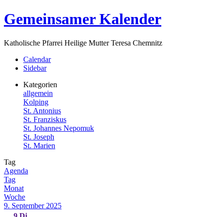
Zum
Gemeinsamer Kalender
Inhalt
springen
Katholische Pfarrei Heilige Mutter Teresa Chemnitz
Menü
Calendar
Sidebar
Kategorien
allgemein
Kolping
St. Antonius
St. Franziskus
St. Johannes Nepomuk
St. Joseph
St. Marien
Tag
Agenda
Tag
Monat
Woche
9. September 2025
9
Di.