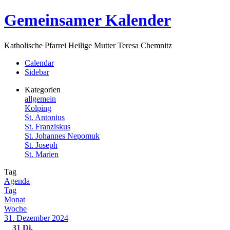
Zum
Gemeinsamer Kalender
Inhalt
springen
Katholische Pfarrei Heilige Mutter Teresa Chemnitz
Menü
Calendar
Sidebar
Kategorien
allgemein
Kolping
St. Antonius
St. Franziskus
St. Johannes Nepomuk
St. Joseph
St. Marien
Tag
Agenda
Tag
Monat
Woche
31. Dezember 2024
31
Di.