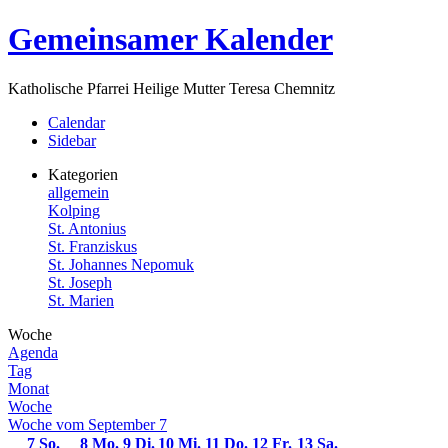
Zum
Gemeinsamer Kalender
Inhalt
springen
Katholische Pfarrei Heilige Mutter Teresa Chemnitz
Menü
Calendar
Sidebar
Kategorien
allgemein
Kolping
St. Antonius
St. Franziskus
St. Johannes Nepomuk
St. Joseph
St. Marien
Woche
Agenda
Tag
Monat
Woche
Woche vom September 7
7
So.
8
Mo.
9
Di.
10
Mi.
11
Do.
12
Fr.
13
Sa.